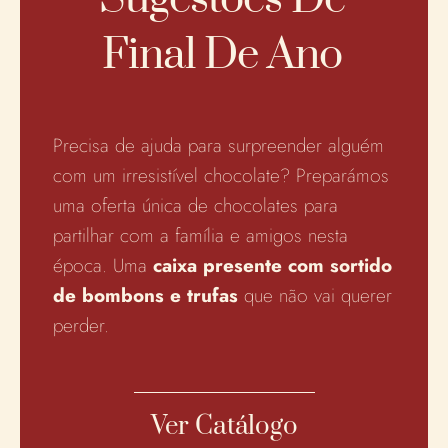
Final De Ano
Precisa de ajuda para surpreender alguém
com um irresistível chocolate?
Preparámos
uma oferta única de chocolates para
partilhar com a família e amigos nesta
época. Uma
caixa presente com sortido
de bombons e trufas
que não vai querer
perder.
Ver Catálogo