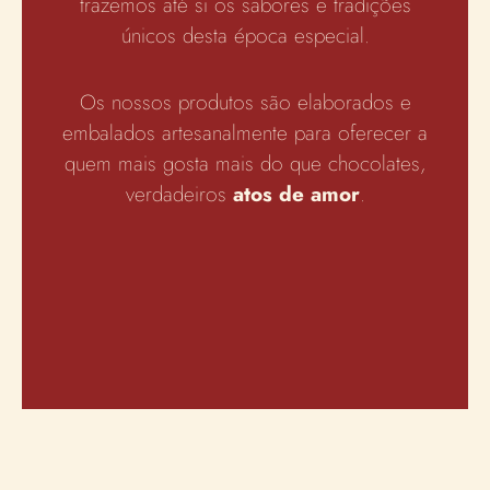
trazemos até si os sabores e tradições
únicos desta época especial.
Os nossos produtos são elaborados e
embalados artesanalmente para oferecer a
quem mais gosta mais do que chocolates,
verdadeiros
atos de amor
.