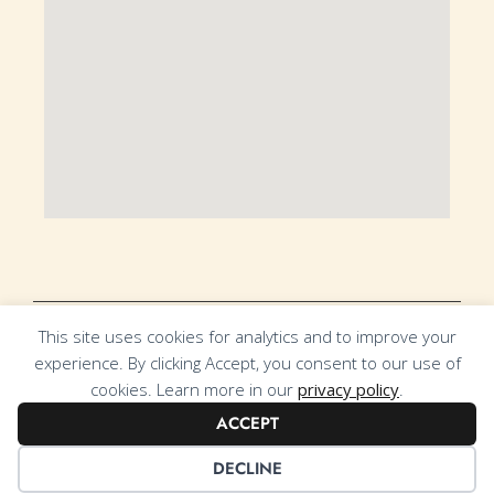
This site uses cookies for analytics and to improve your
NIF 517 169 630 | Rua da Chousa, n.º9, Brunhido, 3750-811 Valongo do 
experience. By clicking Accept, you consent to our use of
Vouga 
cookies. Learn more in our
privacy policy
.
(+351) 234 647 130 (chamada para rede fixa nacional) | (+351) 967 682 
ACCEPT
991
 (chamada para rede móvel nacional)
 | geral@chocolatechocolate.pt 
Livro de Reclamações Online
 | 
Termos de Condições
 | 
Política de Privacidade
DECLINE