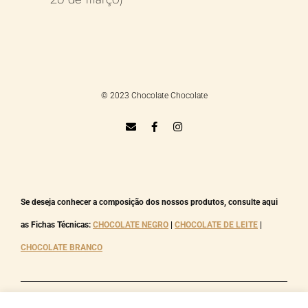
© 2023 Chocolate Chocolate
E
F
I
n
a
n
v
c
s
e
e
t
l
b
a
o
o
g
p
o
r
e
k
a
Se deseja conhecer a composição dos nossos produtos, consulte aqui 
-
m
f
as Fichas Técnicas: 
CHOCOLATE NEGRO
 | 
CHOCOLATE DE LEITE
 | 
CHOCOLATE BRANCO