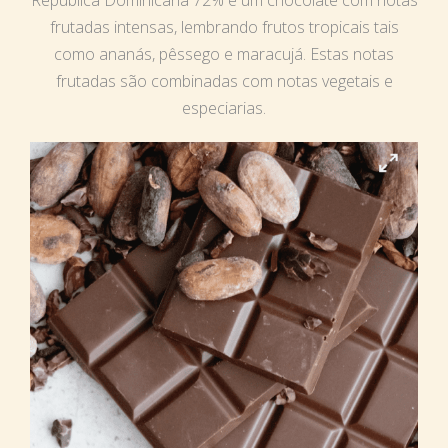
República Dominicana 72% é um chocolate com notas
frutadas intensas, lembrando frutos tropicais tais
como ananás, pêssego e maracujá. Estas notas
frutadas são combinadas com notas vegetais e
especiarias.