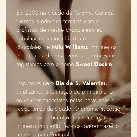
Em 2003 na cidade de
Toronto,
Canadá,
tivemos o primeiro contacto com a
profissão de mestre chocolateiro ao
trabalhar na
famosa
fábrica de
chocolates
de
Milu Williams
. Em menos
de um ano, desenvolvemos a empresa e
registámos com o nome
Sweet Desire
.
Inspirados pelo
Dia de S. Valentim
,
duplicámos a faturação do primeiro ano,
ao vender chocolates pelas pastelarias e
restaurantes da cidade. O enorme sucesso
que o nosso chocolate teve desde o
primeiro momento, fez-nos querer trazer o
negócio para Portugal.