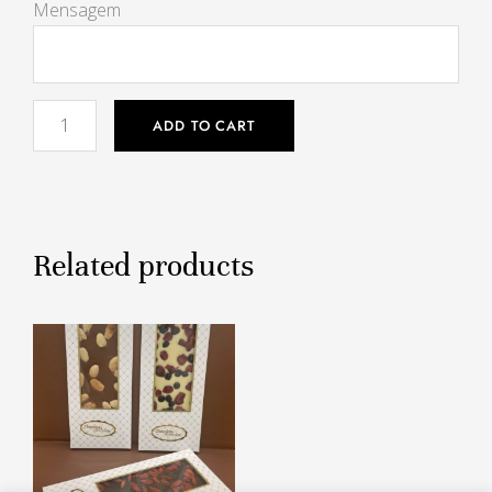
Chocolate
Mensagem
com
mensagem
quantity
ADD TO CART
Related products